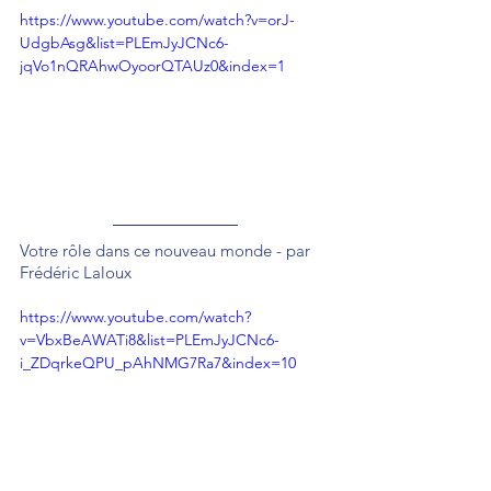
https://www.youtube.com/watch?v=orJ-
UdgbAsg&list=PLEmJyJCNc6-
jqVo1nQRAhwOyoorQTAUz0&index=1
Votre rôle dans ce nouveau monde - par 
Frédéric Laloux
https://www.youtube.com/watch?
v=VbxBeAWATi8&list=PLEmJyJCNc6-
i_ZDqrkeQPU_pAhNMG7Ra7&index=10